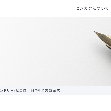
センカクについて
センカクとは
代表挨拶
会
ンドリー/ピエロ 187号習志野台店