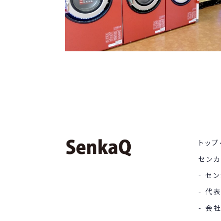
トップ
セン
セン
代
会