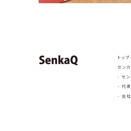
トップ
セン
セン
代
会